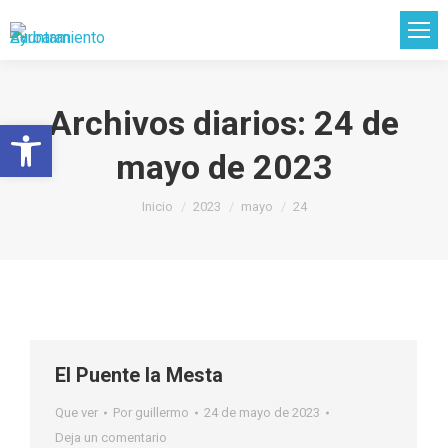
Archivos diarios:
24 de
Abrir barra de herramientas
mayo de 2023
Estás aquí:
Inicio
2023
mayo
24
El Puente la Mesta
Que ver
Por
guillermo
24 de mayo de 2023
Deja un comentario